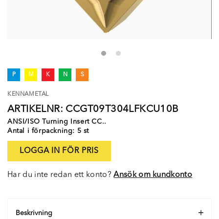
P
M
K
N
S
KENNAMETAL
ARTIKELNR: CCGT09T304LFKCU10B
ANSI/ISO Turning Insert CC..
Antal i förpackning: 5 st
LOGGA IN FÖR PRIS
Har du inte redan ett konto?
Ansök om kundkonto
Beskrivning