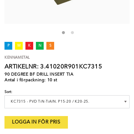
P
M
K
N
S
KENNAMETAL
ARTIKELNR: 3.41020R901KC7315
90 DEGREE BF DRILL INSERT TIA
Antal i förpackning: 10 st
Sort:
LOGGA IN FÖR PRIS