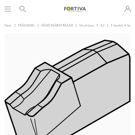
Hem
FRÄSNING
VÄNDSKÄRSFRÄSAR
Skivfräsar
A2
Frässkär • Spår