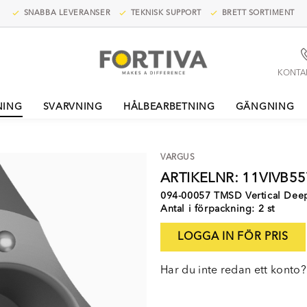
SNABBA LEVERANSER
TEKNISK SUPPORT
BRETT SORTIMENT
KONTA
NING
SVARVNING
HÅLBEARBETNING
GÄNGNING
VARGUS
ARTIKELNR: 11VIVB5
094-00057 TMSD Vertical Dee
Antal i förpackning: 2 st
LOGGA IN FÖR PRIS
Har du inte redan ett konto