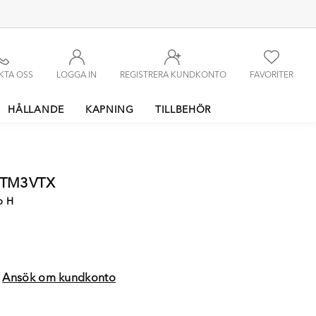
KTA OSS
LOGGA IN
REGISTRERA KUNDKONTO
FAVORITER
HÅLLANDE
KAPNING
TILLBEHÖR
5TM3VTX
p H
?
Ansök om kundkonto