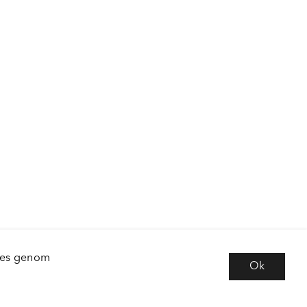
kies genom
Ok