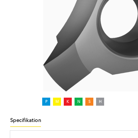
P
M
K
N
S
H
Specifikation