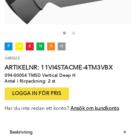
P
M
K
N
S
H
VARGUS
ARTIKELNR: 11VI4STACME-4TM3VBX
094-00054 TMSD Vertical Deep H
Antal i förpackning: 2 st
LOGGA IN FÖR PRIS
Har du inte redan ett konto?
Ansök om kundkonto
Beskrivning