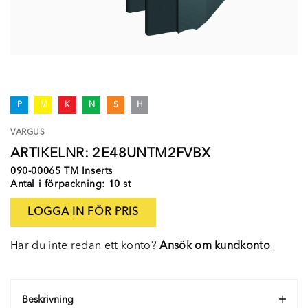
P
M
K
N
S
H
VARGUS
ARTIKELNR: 2E48UNTM2FVBX
090-00065 TM Inserts
Antal i förpackning: 10 st
LOGGA IN FÖR PRIS
Har du inte redan ett konto?
Ansök om kundkonto
Beskrivning