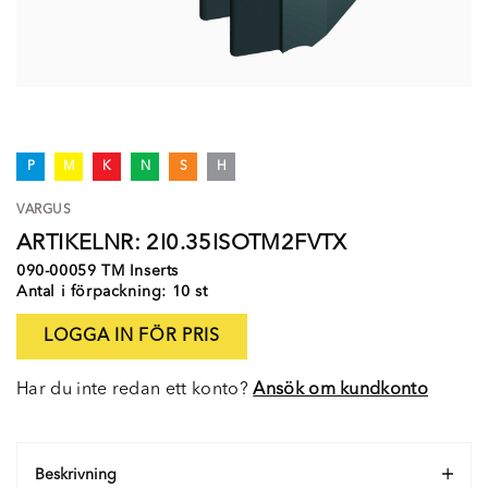
P
M
K
N
S
H
VARGUS
ARTIKELNR: 2I0.35ISOTM2FVTX
090-00059 TM Inserts
Antal i förpackning: 10 st
LOGGA IN FÖR PRIS
Har du inte redan ett konto?
Ansök om kundkonto
Beskrivning