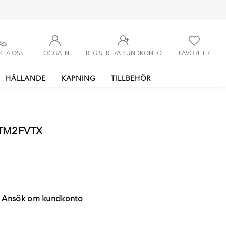
KTA OSS
LOGGA IN
REGISTRERA KUNDKONTO
FAVORITER
HÅLLANDE
KAPNING
TILLBEHÖR
OTM2FVTX
?
Ansök om kundkonto