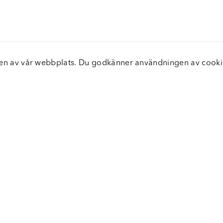
elsen av vår webbplats. Du godkänner användningen av coo
nster
Servic
icecenter
Vanliga
bara leveranser
Returer