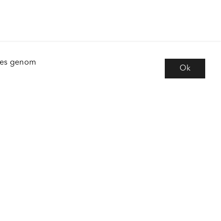
kies genom
Ok
e
Följ oss
 frågor