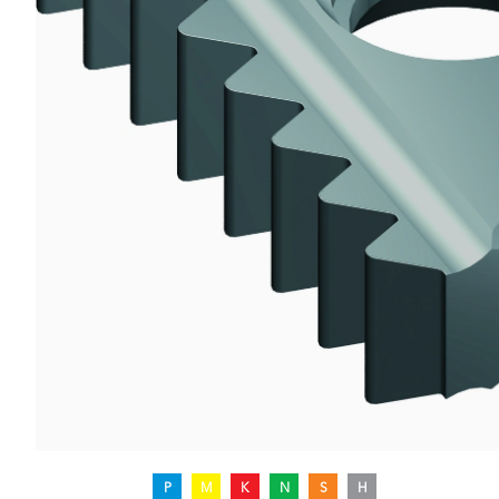
P
M
K
N
S
H