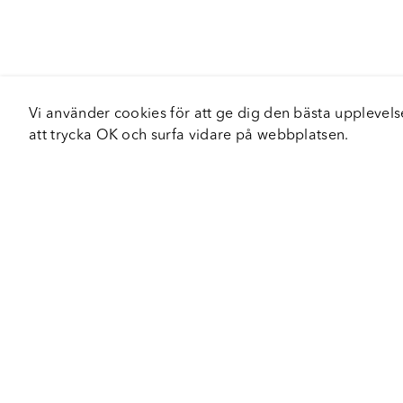
Vi använder cookies för att ge dig den bästa upplev
att trycka OK och surfa vidare på webbplatsen.
Om Fortiva
Tjä
Om oss
Serv
Roadshow
Håll
Nyhetsbrev
Hållbarhet
Certifieringar