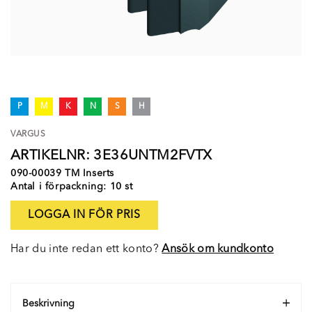
P
M
K
N
S
H
VARGUS
ARTIKELNR: 3E36UNTM2FVTX
090-00039 TM Inserts
Antal i förpackning: 10 st
LOGGA IN FÖR PRIS
Har du inte redan ett konto?
Ansök om kundkonto
Beskrivning