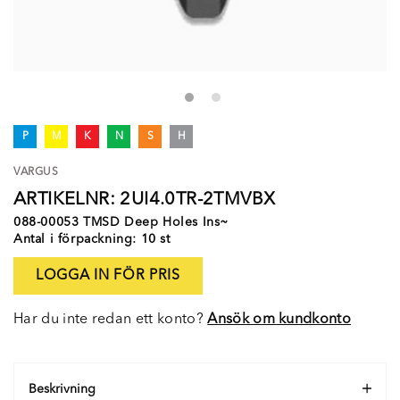
P
M
K
N
S
H
VARGUS
ARTIKELNR: 2UI4.0TR-2TMVBX
088-00053 TMSD Deep Holes Ins~
Antal i förpackning: 10 st
LOGGA IN FÖR PRIS
Har du inte redan ett konto?
Ansök om kundkonto
Beskrivning