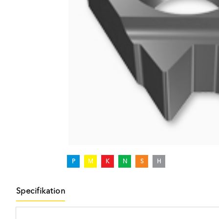
P
M
K
N
S
H
Specifikation