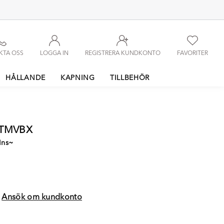
KTA OSS
LOGGA IN
REGISTRERA KUNDKONTO
FAVORITER
HÅLLANDE
KAPNING
TILLBEHÖR
0TMVBX
Ins~
?
Ansök om kundkonto