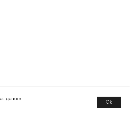
kies genom
Ok