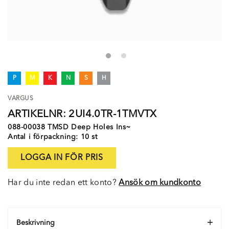
P
M
K
N
S
H
VARGUS
ARTIKELNR: 2UI4.0TR-1TMVTX
088-00038 TMSD Deep Holes Ins~
Antal i förpackning: 10 st
LOGGA IN FÖR PRIS
Har du inte redan ett konto?
Ansök om kundkonto
Beskrivning