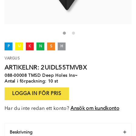
P
M
K
N
S
H
VARGUS
ARTIKELNR: 2UIDL55TMVBX
088-00008 TMSD Deep Holes Ins~
Antal i förpackning: 10 st
LOGGA IN FÖR PRIS
Har du inte redan ett konto?
Ansök om kundkonto
Beskrivning