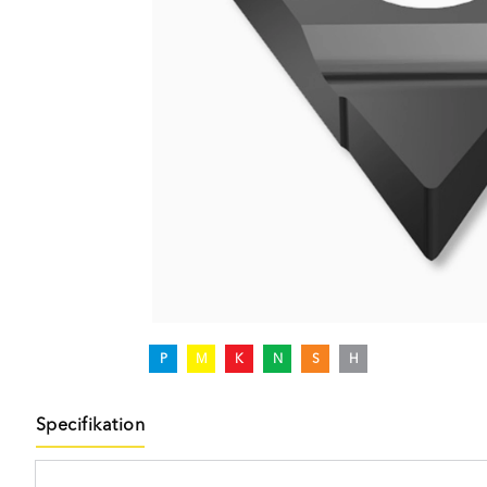
P
M
K
N
S
H
Specifikation