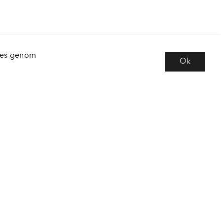
kies genom
Ok
e
Följ oss
 frågor