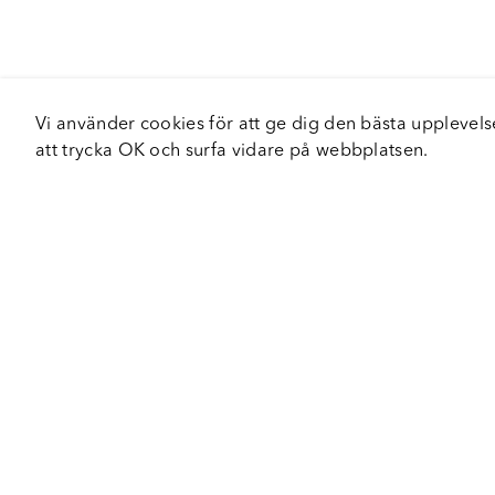
Vi använder cookies för att ge dig den bästa upplev
att trycka OK och surfa vidare på webbplatsen.
Om Fortiva
Tjä
Om oss
Serv
Roadshow
Håll
Nyhetsbrev
Hållbarhet
Certifieringar