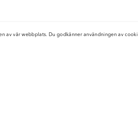
elsen av vår webbplats. Du godkänner användningen av coo
nster
Servic
icecenter
Vanliga
bara leveranser
Returer