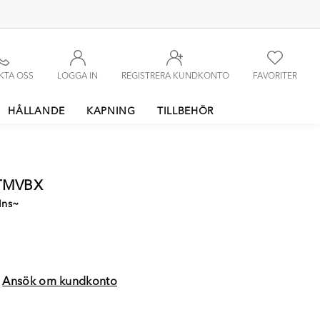
KTA OSS
LOGGA IN
REGISTRERA KUNDKONTO
FAVORITER
HÅLLANDE
KAPNING
TILLBEHÖR
0TMVBX
Ins~
?
Ansök om kundkonto