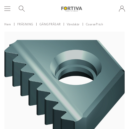
Hem
FRÄSNING
GÄNGFRÄSAR
Vändskär
CoarsePitch