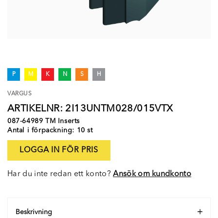
P
M
K
N
S
H
VARGUS
ARTIKELNR: 2I13UNTM028/015VTX
087-64989 TM Inserts
Antal i förpackning: 10 st
LOGGA IN FÖR PRIS
Har du inte redan ett konto?
Ansök om kundkonto
Beskrivning