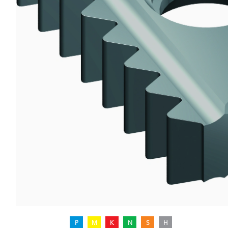
P
M
K
N
S
H