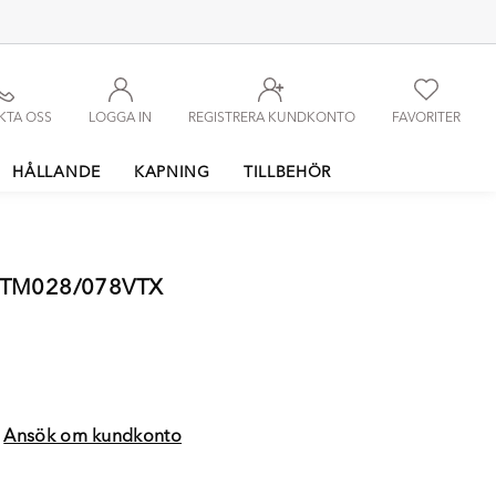
KTA OSS
LOGGA IN
REGISTRERA KUNDKONTO
FAVORITER
HÅLLANDE
KAPNING
TILLBEHÖR
FTM028/078VTX
?
Ansök om kundkonto