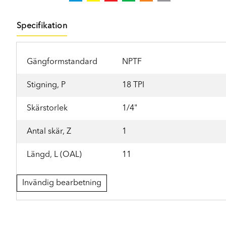
Specifikation
Gängformstandard
NPTF
Stigning, P
18 TPI
Skärstorlek
1/4"
Antal skär, Z
1
Längd, L (OAL)
11
Invändig bearbetning