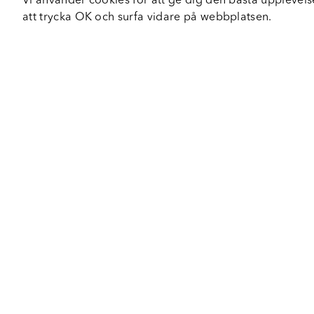
Vi använder cookies för att ge dig den bästa upplev
att trycka OK och surfa vidare på webbplatsen.
Om Fortiva
Tjä
Om oss
Serv
Roadshow
Håll
Nyhetsbrev
Hållbarhet
Certifieringar