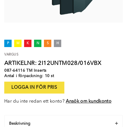
P
M
K
N
S
H
VARGUS
ARTIKELNR: 2I12UNTM028/016VBX
087-64116 TM Inserts
Antal i förpackning: 10 st
LOGGA IN FÖR PRIS
Har du inte redan ett konto?
Ansök om kundkonto
Beskrivning