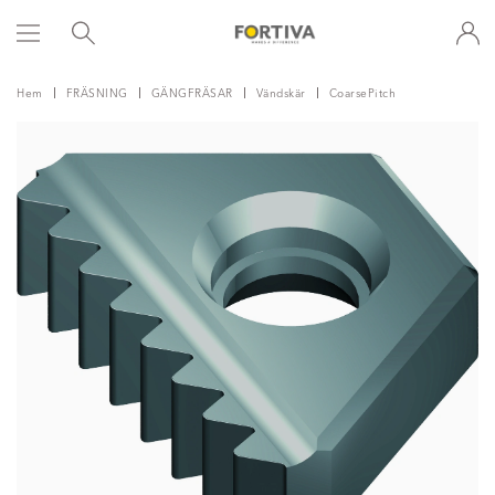
Hem
FRÄSNING
GÄNGFRÄSAR
Vändskär
CoarsePitch