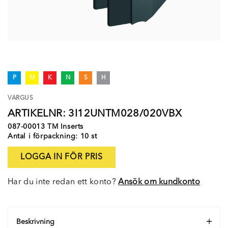
P
M
K
N
S
H
VARGUS
ARTIKELNR: 3I12UNTM028/020VBX
087-00013 TM Inserts
Antal i förpackning: 10 st
LOGGA IN FÖR PRIS
Har du inte redan ett konto?
Ansök om kundkonto
Beskrivning