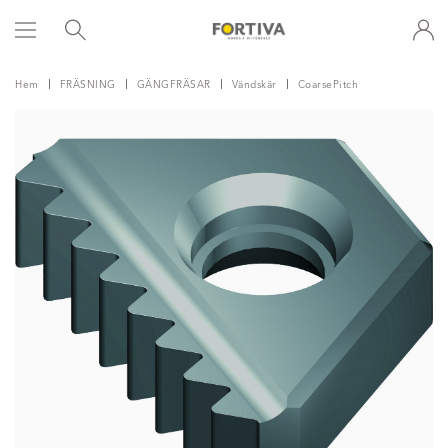
Hem
FRÄSNING
GÄNGFRÄSAR
Vändskär
CoarsePitch