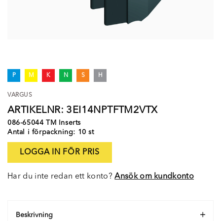
P
M
K
N
S
H
VARGUS
ARTIKELNR: 3EI14NPTFTM2VTX
086-65044 TM Inserts
Antal i förpackning: 10 st
LOGGA IN FÖR PRIS
Har du inte redan ett konto?
Ansök om kundkonto
Beskrivning