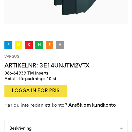
P
M
K
N
S
H
VARGUS
ARTIKELNR: 3E14UNJTM2VTX
086-64939 TM Inserts
Antal i förpackning: 10 st
LOGGA IN FÖR PRIS
Har du inte redan ett konto?
Ansök om kundkonto
Beskrivning