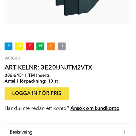
P
M
K
N
S
H
VARGUS
ARTIKELNR: 3E20UNJTM2VTX
086-64511 TM Inserts
Antal i förpackning: 10 st
LOGGA IN FÖR PRIS
Har du inte redan ett konto?
Ansök om kundkonto
Beskrivning