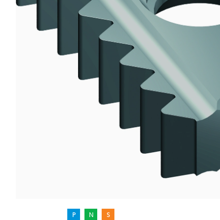
P
N
S