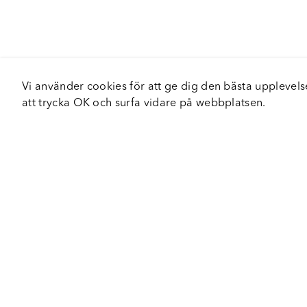
Vi använder cookies för att ge dig den bästa upplev
att trycka OK och surfa vidare på webbplatsen.
Om Fortiva
Tjä
Om oss
Serv
Roadshow
Håll
Nyhetsbrev
Hållbarhet
Certifieringar