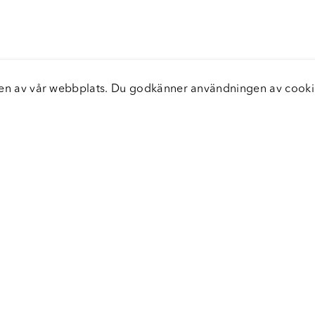
elsen av vår webbplats. Du godkänner användningen av coo
nster
Servic
icecenter
Vanliga
bara leveranser
Returer