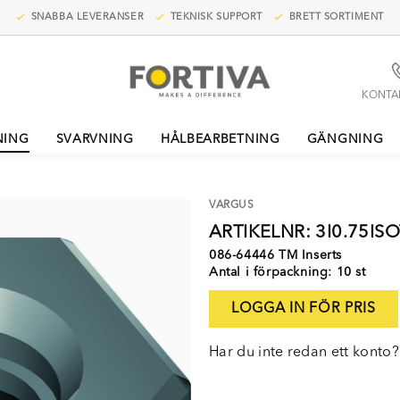
SNABBA LEVERANSER
TEKNISK SUPPORT
BRETT SORTIMENT
KONTA
NING
SVARVNING
HÅLBEARBETNING
GÄNGNING
VARGUS
ARTIKELNR: 3I0.75I
086-64446 TM Inserts
Antal i förpackning: 10 st
LOGGA IN FÖR PRIS
Har du inte redan ett konto