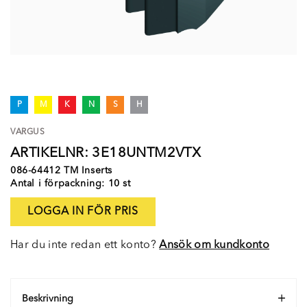
P
M
K
N
S
H
VARGUS
ARTIKELNR: 3E18UNTM2VTX
086-64412 TM Inserts
Antal i förpackning: 10 st
LOGGA IN FÖR PRIS
Har du inte redan ett konto?
Ansök om kundkonto
Beskrivning