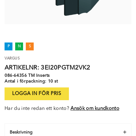
P
N
S
VARGUS
ARTIKELNR: 3EI20PGTM2VK2
086-64356 TM Inserts
Antal i förpackning: 10 st
LOGGA IN FÖR PRIS
Har du inte redan ett konto?
Ansök om kundkonto
Beskrivning