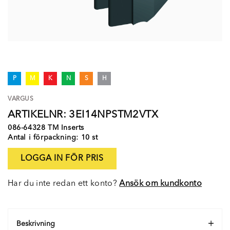
P
M
K
N
S
H
VARGUS
ARTIKELNR: 3EI14NPSTM2VTX
086-64328 TM Inserts
Antal i förpackning: 10 st
LOGGA IN FÖR PRIS
Har du inte redan ett konto?
Ansök om kundkonto
Beskrivning