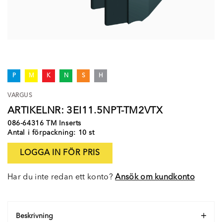
P
M
K
N
S
H
VARGUS
ARTIKELNR: 3EI11.5NPT-TM2VTX
086-64316 TM Inserts
Antal i förpackning: 10 st
LOGGA IN FÖR PRIS
Har du inte redan ett konto?
Ansök om kundkonto
Beskrivning