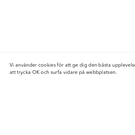
Vi använder cookies för att ge dig den bästa upplev
att trycka OK och surfa vidare på webbplatsen.
Om Fortiva
Tjä
Om oss
Serv
Roadshow
Håll