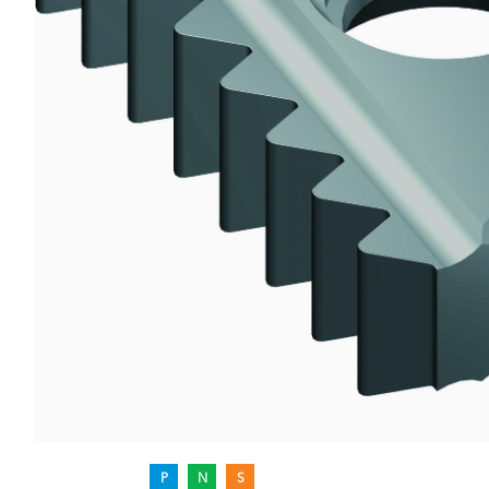
P
N
S