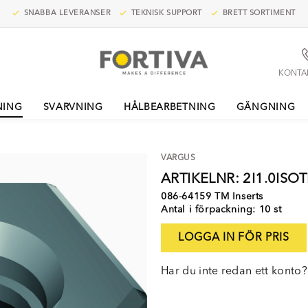
SNABBA LEVERANSER
TEKNISK SUPPORT
BRETT SORTIMENT
KONTA
NING
SVARVNING
HÅLBEARBETNING
GÄNGNING
VARGUS
ARTIKELNR: 2I1.0ISO
086-64159 TM Inserts
Antal i förpackning: 10 st
LOGGA IN FÖR PRIS
Har du inte redan ett konto