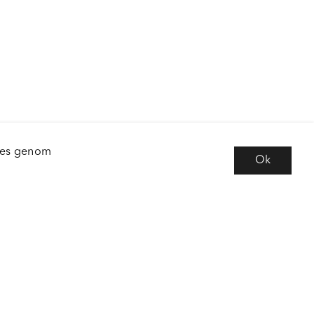
kies genom
Ok
e
Följ oss
 frågor