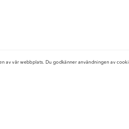
elsen av vår webbplats. Du godkänner användningen av coo
nster
Servic
icecenter
Vanliga
bara leveranser
Returer