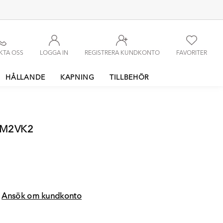
KTA OSS
LOGGA IN
REGISTRERA KUNDKONTO
FAVORITER
HÅLLANDE
KAPNING
TILLBEHÖR
TM2VK2
?
Ansök om kundkonto