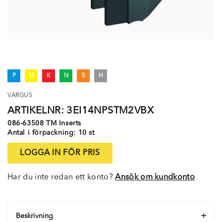
P
M
K
N
S
H
VARGUS
ARTIKELNR: 3EI14NPSTM2VBX
086-63508 TM Inserts
Antal i förpackning: 10 st
LOGGA IN FÖR PRIS
Har du inte redan ett konto?
Ansök om kundkonto
Beskrivning