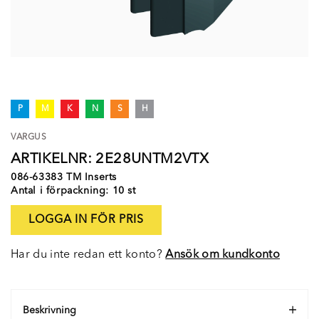
P
M
K
N
S
H
VARGUS
ARTIKELNR: 2E28UNTM2VTX
086-63383 TM Inserts
Antal i förpackning: 10 st
LOGGA IN FÖR PRIS
Har du inte redan ett konto?
Ansök om kundkonto
Beskrivning