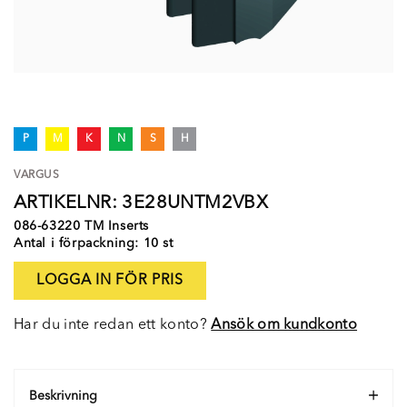
P
M
K
N
S
H
VARGUS
ARTIKELNR: 3E28UNTM2VBX
086-63220 TM Inserts
Antal i förpackning: 10 st
LOGGA IN FÖR PRIS
Har du inte redan ett konto?
Ansök om kundkonto
Beskrivning