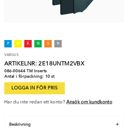
P
M
K
N
S
H
VARGUS
ARTIKELNR: 2E18UNTM2VBX
086-00644 TM Inserts
Antal i förpackning: 10 st
LOGGA IN FÖR PRIS
Har du inte redan ett konto?
Ansök om kundkonto
Beskrivning