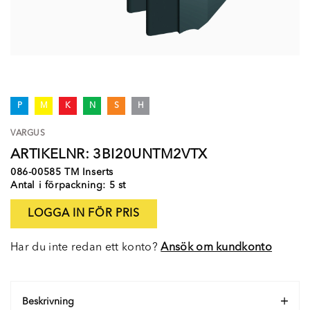
P
M
K
N
S
H
VARGUS
ARTIKELNR: 3BI20UNTM2VTX
086-00585 TM Inserts
Antal i förpackning: 5 st
LOGGA IN FÖR PRIS
Har du inte redan ett konto?
Ansök om kundkonto
Beskrivning