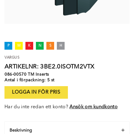
P
M
K
N
S
H
VARGUS
ARTIKELNR: 3BE2.0ISOTM2VTX
086-00570 TM Inserts
Antal i förpackning: 5 st
LOGGA IN FÖR PRIS
Har du inte redan ett konto?
Ansök om kundkonto
Beskrivning