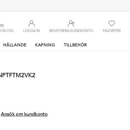
KTA OSS
LOGGA IN
REGISTRERA KUNDKONTO
FAVORITER
HÅLLANDE
KAPNING
TILLBEHÖR
5NPTFTM2VK2
?
Ansök om kundkonto