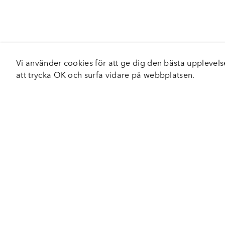
Vi använder cookies för att ge dig den bästa upplev
att trycka OK och surfa vidare på webbplatsen.
Om Fortiva
Tjä
Om oss
Serv
Roadshow
Håll
Nyhetsbrev
Hållbarhet
Certifieringar