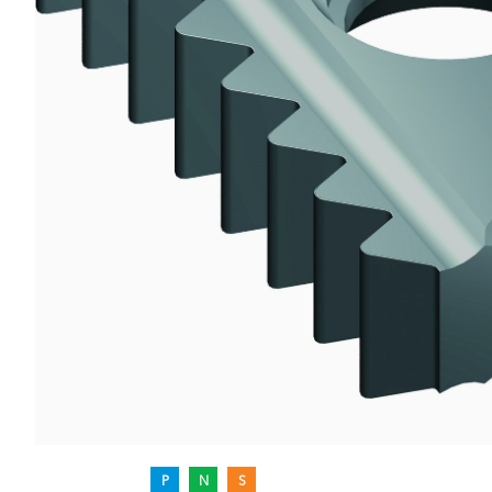
P
N
S