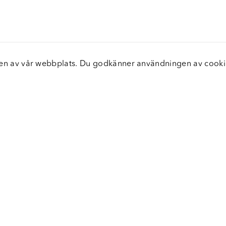
elsen av vår webbplats. Du godkänner användningen av coo
nster
Servic
icecenter
Vanliga
bara leveranser
Returer