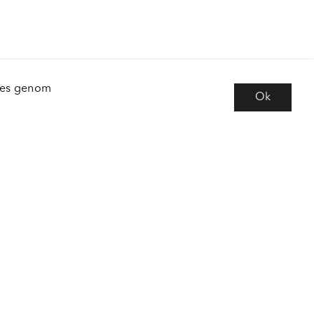
kies genom
Ok
e
Följ oss
 frågor