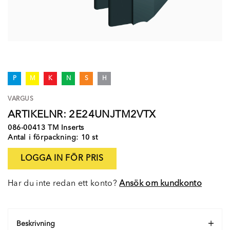
P
M
K
N
S
H
VARGUS
ARTIKELNR: 2E24UNJTM2VTX
086-00413 TM Inserts
Antal i förpackning: 10 st
LOGGA IN FÖR PRIS
Har du inte redan ett konto?
Ansök om kundkonto
Beskrivning