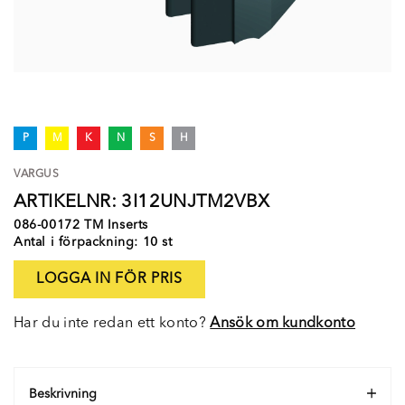
P
M
K
N
S
H
VARGUS
ARTIKELNR: 3I12UNJTM2VBX
086-00172 TM Inserts
Antal i förpackning: 10 st
LOGGA IN FÖR PRIS
Har du inte redan ett konto?
Ansök om kundkonto
Beskrivning