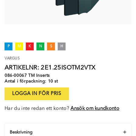
P
M
K
N
S
H
VARGUS
ARTIKELNR: 2E1.25ISOTM2VTX
086-00067 TM Inserts
Antal i förpackning: 10 st
LOGGA IN FÖR PRIS
Har du inte redan ett konto?
Ansök om kundkonto
Beskrivning